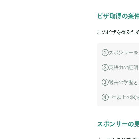
ビザ取得の条
このビザを得るた
①スポンサーを
②英語力の証明（I
③過去の学歴と
④1年以上の関
スポンサーの