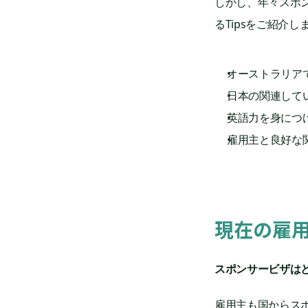
しかし、年々スポ
るTipsをご紹介し
オーストラリア
日本の関連して
英語力を身につ
雇用主と良好な
現在の雇
スポンサービザは
雇用主も国からス