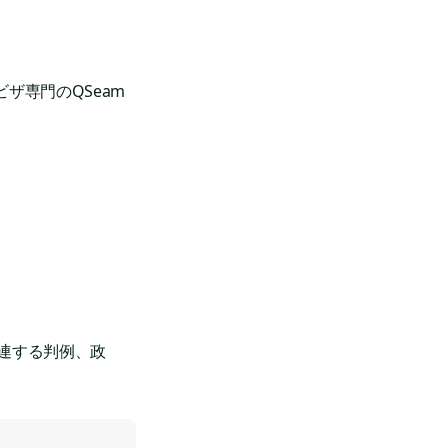
ザ専門のQSeam
連する判例、政