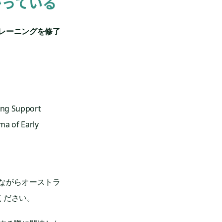
がっている
レーニングを修了
ing Support
a of Early 
ながらオーストラ
ください。