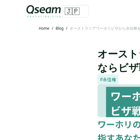
🇯🇵
Home
/
Blog
/
オーストラリアワーホリビザから永住権
オースト
ならビザ
永住権
#
ワーホリ
指すあな