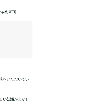
✈️🌏🇦🇺
談をいただいてい
しい知識
が欠かせ