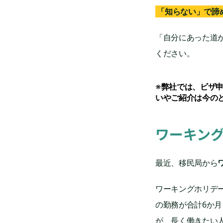
「知らない」で諦
「自分にあった道
ください。
※弊社では、ビザ
いやご紹介は今のと
ワーキン
最近、移民局から
ワーキングホリデ
の勤務が合計6か
が、長く働きたい