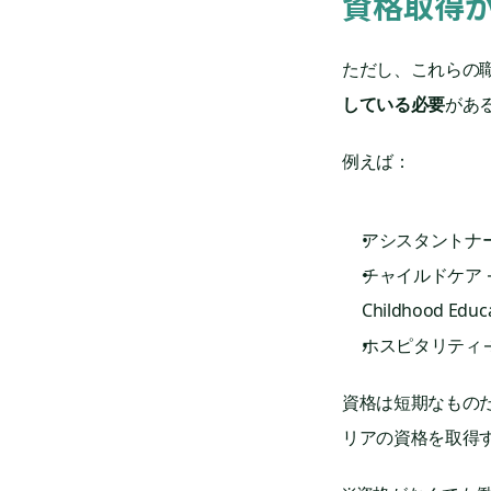
資格取得
ただし、これらの
している必要
があ
例えば：
アシスタントナース → Cer
チャイルドケア → Certi
Childhood Educ
ホスピタリティ→ Dip
資格は短期なもの
リアの資格を取得