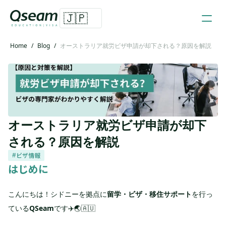
🇯🇵
Home
/
Blog
/
オーストラリア就労ビザ申請が却下される？原因を解説
オーストラリア就労ビザ申請が却下
される？原因を解説
ビザ情報
#
はじめに
こんにちは！シドニーを拠点に
留学・ビザ・移住サポート
を行っ
ている
QSeam
です✈️🌏🇦🇺