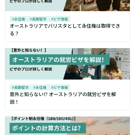
#
永住権
#
長期留学
#
ビザ情報
オーストラリアでバリスタとして永住権は取得でき
る？
#
長期留学
#
永住権
#
ビザ情報
意外と知らない!? オーストラリアの就労ビザを解
説！