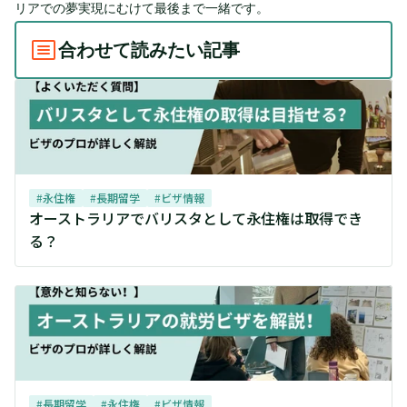
リアでの夢実現にむけて最後まで一緒です。
合わせて読みたい記事
#
永住権
#
長期留学
#
ビザ情報
オーストラリアでバリスタとして永住権は取得でき
る？
#
長期留学
#
永住権
#
ビザ情報