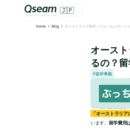
🇯🇵
Home
/
Blog
/
オーストラリア留学ってぶっちゃけいく
オースト
るの？留
留学準備
#
「オーストラリア
います。
留学費用