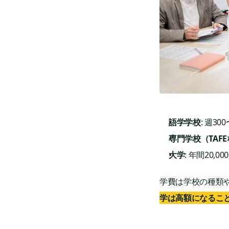
語学学校
: 週30
専門学校（TAF
大学
: 年間20,0
学費は学校の種類
学は高額になるこ