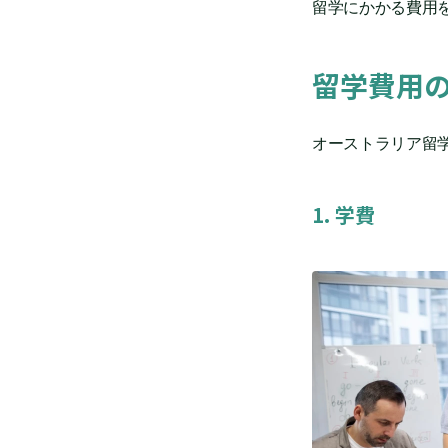
留学にかかる費用
留学費用
オーストラリア留
1. 学費