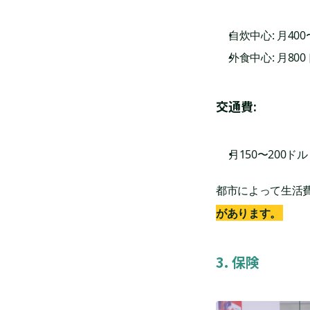
自炊中心: 月400
外食中心: 月80
交通費:
月150〜200ドル（
都市によって生活
があります。
3. 保険