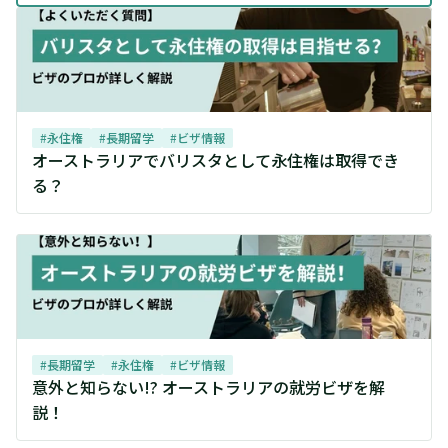
#
永住権
#
長期留学
#
ビザ情報
オーストラリアでバリスタとして永住権は取得でき
る？
#
長期留学
#
永住権
#
ビザ情報
意外と知らない!? オーストラリアの就労ビザを解
説！