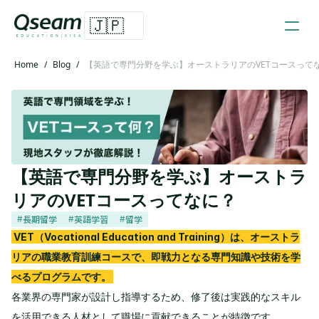
🇯🇵
Home
/
Blog
/
【英語で専門分野を学ぶ】オーストラリアのVETコースって
【英語で専門分野を学ぶ】オーストラ
リアのVETコースってなに？
長期留学
英語学習
留学
#
#
#
VET（Vocational Education and Training）は、オーストラ
リアの職業教育訓練コースで、即戦力となる専門知識や技術を学
べるプログラムです。
各業界の専門家が設計し指導するため、修了後は実践的なスキル
を活用できる人材として職場に貢献できることが特徴です。