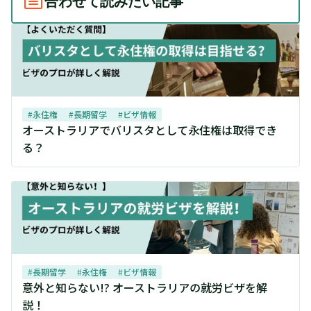
合わせて読みたい記事
#
永住権
#
長期留学
#
ビザ情報
オーストラリアでバリスタとして永住権は取得でき
る？
#
長期留学
#
永住権
#
ビザ情報
意外と知らない!? オーストラリアの就労ビザを解
説！